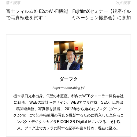
前の記事
次の記事
富士フィルムX−E2のWi-Fi機能
FujifilmXセミナー【銀座イル
で写真転送を試す！
ミネーション撮影会】に参加
ダーフク
https://camerablog.jp/
栃木県日光市出身。O型の水瓶座。都内のWEBクローラー開発会社
に勤務。 WEBの設計〜デザイン、WEBアプリ作成、SEO、広告出
稿関連業務、写真係を担当。 2012年から始めたブログ（ダーフ
ク.com）にて記事掲載用の写真を撮影するために購入した単焦点コ
ンパクトデジタルカメラRICOH GR Digital Ⅳにハマる。それ以
来、ブログ上でカメラに関する記事を書き始め、現在に至る。