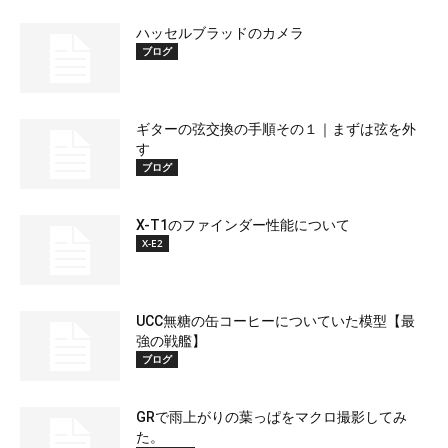
ハッセルブラッドのカメラ
ブログ
ギターの弦交換の手順その１｜まずは弦を外
す
ブログ
X-T1のファインダー性能について
X-E2
UCC無糖の缶コーヒーについていた模型【最
強の戦艦】
ブログ
GRで雨上がりの葉っぱをマクロ撮影してみ
た。