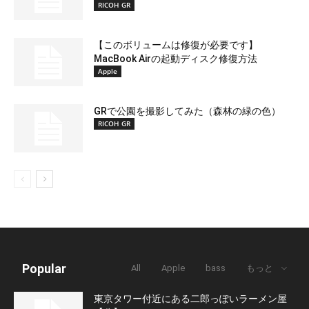
RICOH GR
【このボリュームは修復が必要です】
MacBook Airの起動ディスク修復方法
Apple
GRで公園を撮影してみた（森林の緑の色）
RICOH GR
Popular
All
Apple
bass
もっと
東京タワー付近にある二郎っぽいラーメン屋