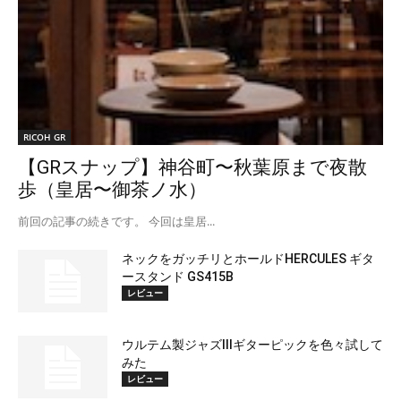
RICOH GR
【GRスナップ】神谷町〜秋葉原まで夜散
歩（皇居〜御茶ノ水）
前回の記事の続きです。 今回は皇居...
ネックをガッチリとホールドHERCULES ギタ
ースタンド GS415B
レビュー
ウルテム製ジャズⅢギターピックを色々試して
みた
レビュー