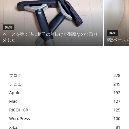
BASS
ベースを弾く時に椅子の肘掛けが邪魔なので取り
BASS
外した...
6弦ベース
ブログ
278
レビュー
249
Apple
192
Mac
127
RICOH GR
125
WordPress
100
X-E2
81