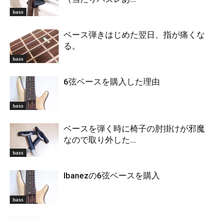
bass
ベース弾きはじめた翌日、指が痛くな
る。
bass
6弦ベースを購入した理由
bass
ベースを弾く時に椅子の肘掛けが邪魔
なので取り外した...
bass
Ibanezの6弦ベースを購入
bass