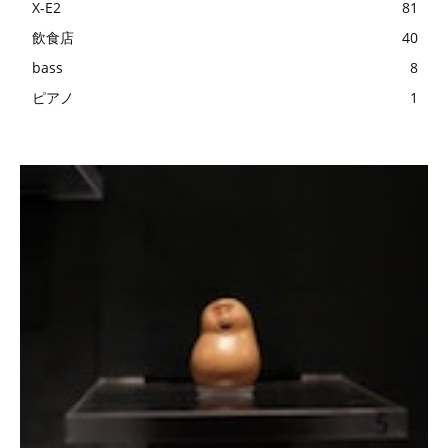
X-E2
81
飲食店
40
bass
8
ピアノ
1