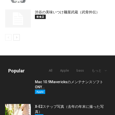
渋谷の美味いつけ麺屋武蔵（武骨外伝）
飲食店
Popular
All
Apple
bass
もっと
Mac 10.9Mavericksのメンテナンスソフト
ONY...
Apple
X-E2スナップ写真（去年の年末に撮った写
真）