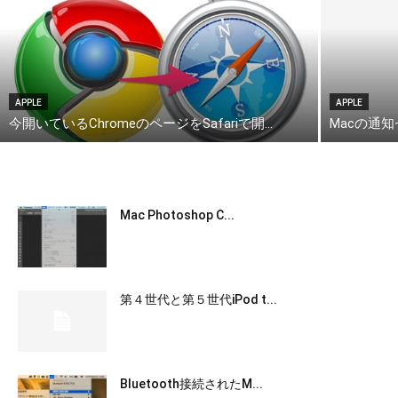
APPLE
APPLE
今開いているChromeのページをSafariで開...
Macの通
Mac Photoshop C...
第４世代と第５世代iPod t...
Bluetooth接続されたM...