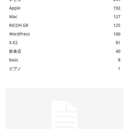
Apple
192
Mac
127
RICOH GR
125
WordPress
100
X-E2
81
飲食店
40
bass
8
ピアノ
1