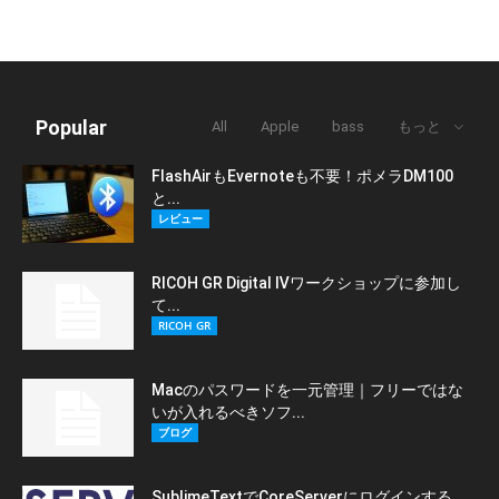
Popular
All
Apple
bass
もっと
FlashAirもEvernoteも不要！ポメラDM100
と...
レビュー
RICOH GR Digital Ⅳワークショップに参加し
て...
RICOH GR
Macのパスワードを一元管理｜フリーではな
いが入れるべきソフ...
ブログ
SublimeTextでCoreServerにログインする