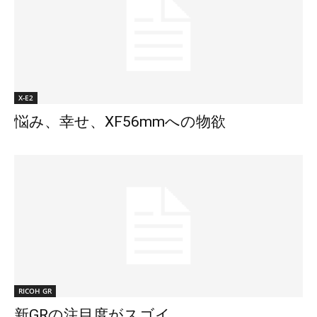
X-E2
悩み、幸せ、XF56mmへの物欲
RICOH GR
新GRの注目度がスゴイ。