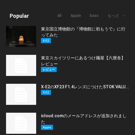
Popular
All
Apple
bass
もっと
東京国立博物館の『博物館に初もうで』に行
ってみた
X-E2
東京スカイツリーにあるつけ麺屋【六厘舎】
レビュー
レビュー
X-E2のXF23 F1.4レンズにつけたSTOK VALU...
X-E2
icloud.comのメールアドレスが追加されまし
た
Apple