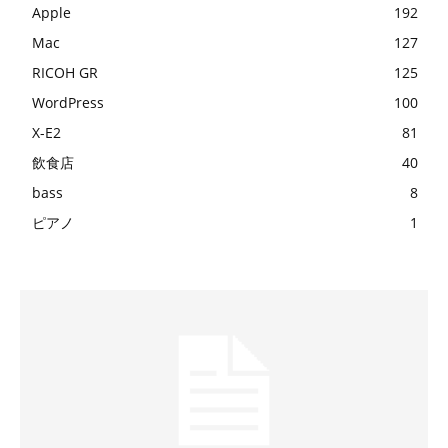
Apple
192
Mac
127
RICOH GR
125
WordPress
100
X-E2
81
飲食店
40
bass
8
ピアノ
1