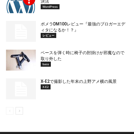
決法
WordPress
ポメラDM100レビュー『最強のブロガーエデ
ィタになるか！？』
レビュー
ベースを弾く時に椅子の肘掛けが邪魔なので
取り外した
bass
X-E2で撮影した年末の上野アメ横の風景
X-E2