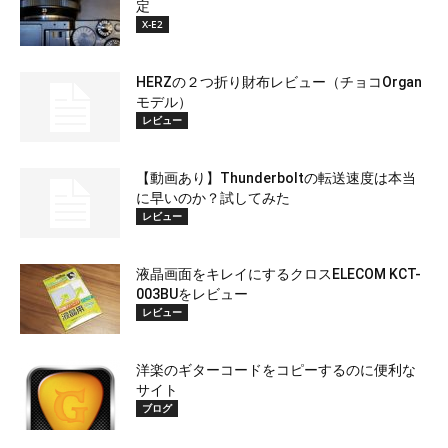
定
X-E2
HERZの２つ折り財布レビュー（チョコOrgan
モデル）
レビュー
【動画あり】Thunderboltの転送速度は本当
に早いのか？試してみた
レビュー
液晶画面をキレイにするクロスELECOM KCT-
003BUをレビュー
レビュー
洋楽のギターコードをコピーするのに便利な
サイト
ブログ