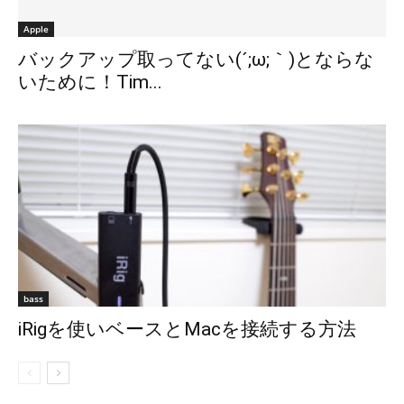
Apple
バックアップ取ってない(´;ω;｀)とならな
いために！Tim...
bass
iRigを使いベースとMacを接続する方法