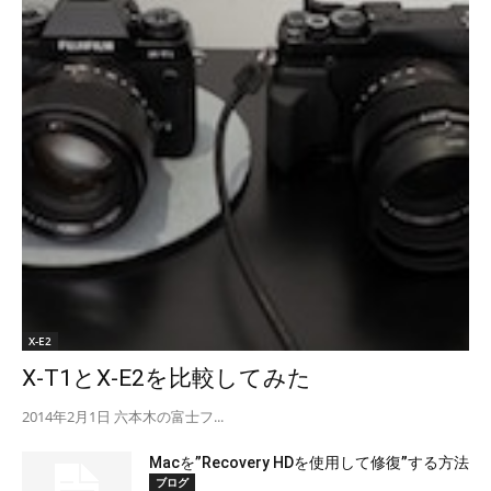
X-E2
X-T1とX-E2を比較してみた
2014年2月1日 六本木の富士フ...
Macを”Recovery HDを使用して修復”する方法
ブログ