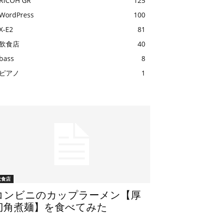
RICOH GR
125
WordPress
100
X-E2
81
飲食店
40
bass
8
ピアノ
1
飲食店
コンビニのカップラーメン【厚
切角煮麺】を食べてみた