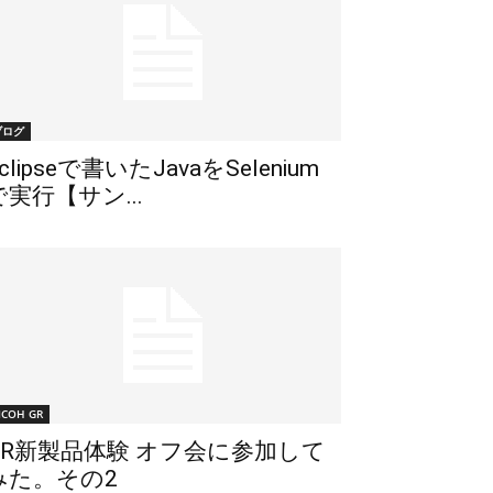
ブログ
clipseで書いたJavaをSelenium
で実行【サン...
ICOH GR
GR新製品体験 オフ会に参加して
みた。その2