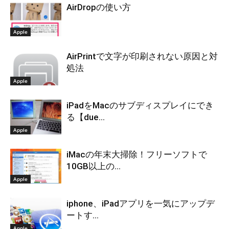
AirDropの使い方
Apple
AirPrintで文字が印刷されない原因と対
処法
Apple
iPadをMacのサブディスプレイにでき
る【due...
Apple
iMacの年末大掃除！フリーソフトで
10GB以上の...
Apple
iphone、iPadアプリを一気にアップデ
ートす...
Apple