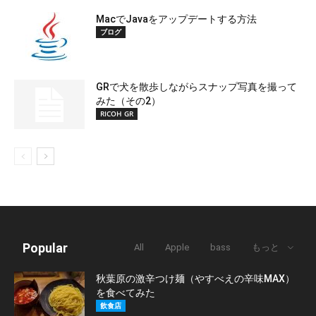
MacでJavaをアップデートする方法
ブログ
GRで犬を散歩しながらスナップ写真を撮って
みた（その2）
RICOH GR
Popular
All
Apple
bass
もっと
秋葉原の激辛つけ麺（やすべえの辛味MAX）
を食べてみた
飲食店