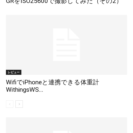
GRをISO25600で撮影してみた（その2）
レビュー
WifiでiPhoneと連携できる体重計
WithingsWS...