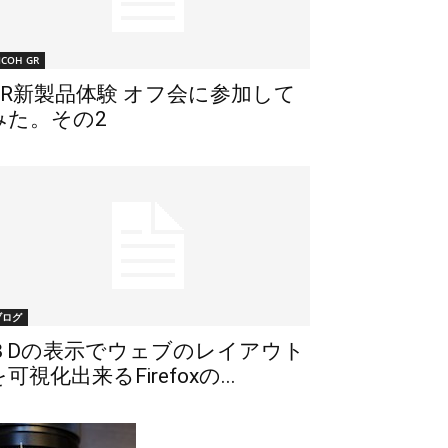
ICOH GR
GR新製品体験 オフ会に参加して
みた。その2
ブログ
３Dの表示でウェブのレイアウト
可視化出来るFirefoxの...