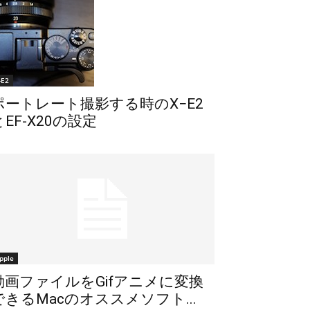
-E2
ポートレート撮影する時のX−E2
とEF-X20の設定
pple
動画ファイルをGifアニメに変換
できるMacのオススメソフト...