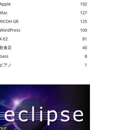
Apple
192
Mac
127
RICOH GR
125
WordPress
100
X-E2
81
飲食店
40
bass
8
ピアノ
1
ブログ