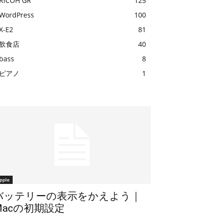
RICOH GR
125
WordPress
100
X-E2
81
飲食店
40
bass
8
ピアノ
1
pple
バッテリーの表示をかえよう｜
Macの初期設定