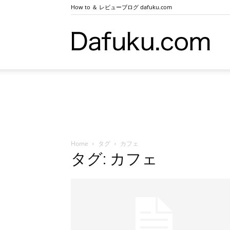
How to ＆ レビューブログ dafuku.com
ダ
ー
Home
タグ
カフェ
フ
タグ: カフェ
ク.co