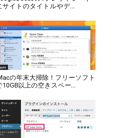
にサイトのタイトルやデ...
pple
iMacの年末大掃除！フリーソフト
で10GB以上の空きスペー...