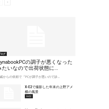
ブログ
DynabookPCの調子が悪くなった
みたいなので出荷状態に...
戚からの依頼で『PCが調子が悪いので診...
X-E2で撮影した年末の上野アメ
横の風景
X-E2